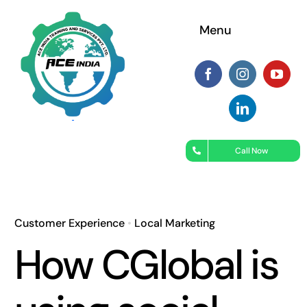
Skip
Menu
to
content
Call Now
Customer Experience
•
Local Marketing
How CGlobal is