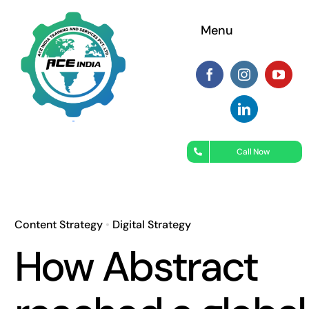
Skip
Menu
to
content
Call Now
Content Strategy
•
Digital Strategy
How Abstract